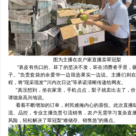
图为主播在农户家直播卖翠冠梨
“表皮有伤口的、坏了的坚决不发，坏在消费者手里，砸
子。”负责套袋的余爱华一边筛选果实一边说。主播们则
程，将“现采现发”“川内次日达”等承诺清晰传递给网友。
“真没想到，坐在家里，手机点点，梨子就卖出去了，价
谭德泉高兴地说。
看着不断增加的订单，村民难掩内心的喜悦。此次直播助
流、品控，专业主播负责引流销售，农户无需学习复杂直
风险，轻松解决了翠冠梨“难储存、销售急”的痛点。