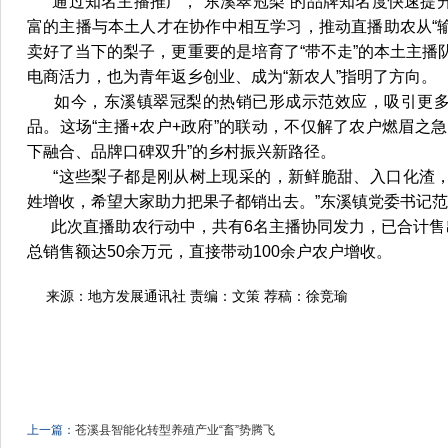
通过知名主播推广，“东溪翠冠梨”的品牌知名度快速提
富的主播与本土人才在协作中相互学习，推动直播助农从“输
卖好了当下的梨子，更重要的是培育了“带不走”的本土主播
电商活力，也为青年返乡创业、成为“新农人”指明了方向。
如今，东溪镇翠冠梨的热销已形成示范效应，吸引更多
品。这场“主播+农户+政府”的联动，不仅解了农户燃眉之
下融合、品牌口碑双升”的乡村振兴新路径。
“这些梨子都是刚从树上现采的，新鲜脆甜、入口化渣，
姓增收，希望大家助力把果子都销出去。”东溪镇党委书记
此次直播助农行动中，共有6名主播协同发力，已合计售
总销售额达50余万元，直接带动100余户农户增收。
来源：地方发展通讯社 责编：文策 荐稿：徐竞瑜
上一篇：
苍溪县智能化转型养殖产业“畜”势腾飞