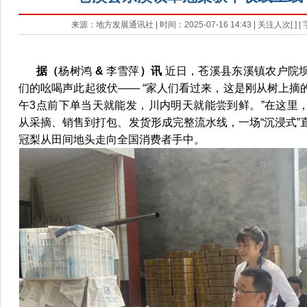
来源：地方发展通讯社 | 时间：2025-07-16 14:43 | 关注人次[
] 
据
（
杨树鸿
&
李雪萍
）讯
近日，苍溪县东溪镇农户院
们的吆喝声此起彼伏——
“家人们看过来，这是刚从树上摘
午3点前下单当天就能发，川内明天就能尝到鲜。”
在这里
从采摘、销售到打包、发货形成完整流水线，一场“沉浸式”
冠梨从田间地头走向全国消费者手中。