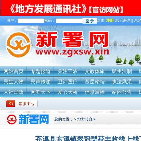
用户：
密码：
点击
注册
忘记密码 || 总监
关于我们
网站首页
专题报道
关注三农
文教体旅
民生法制
民生人物
民声传递
卫计医疗
基层论坛
执法风采
人社民政
网罗天下
爱心天桥
信息展播
站内公告
您的位置：
>
地方传真
>
苍溪县东溪镇翠冠梨获丰收线上线